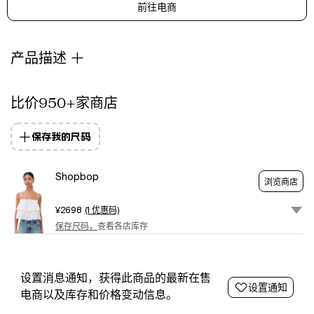
前往电商
straps.
Ties
at
front.
产品描述
Shell:
100%
cotton.
比价950+家商店
Lined.
Dry
保存我的尺码
clean.
Imported,
India.
Shopbop
浏览商店
Measurements:
Measurements
¥2698
(1 优惠码)
from
保存尺码，
查看各店库存
size
XS
Length:
19.75in
设置消息通知，获得此商品的最新在售
设置通知
/
电商以及库存和价格变动信息。
50.0cm,