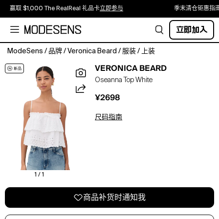
赢取 $1,000 The RealReal 礼品卡
立即参与
季末清仓钜惠指
立即加入
ModeSens
/
品牌
/
Veronica Beard
/
服装
/
上装
Fabric:
VERONICA BEARD
Lightweight,
Oseanna Top White
non-
stretch
¥2698
eyelet.
Ruffle
尺码指南
detailing
and
scalloped
edges.
Tiered
silhouette.
1 / 1
Square
neck.
商品补货时通知我
Adjustable
shoulder