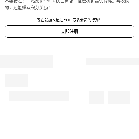
不要错过！一站比价950+认证商店，轻松找到最优价格。每次购
Come
物，还能赚取积分奖励！
In
A
现在就加入超过 200 万名会员的行列！
Gift
Box
立即注册
So
They
Make
The
Perfect
Gift.
Made
From
Premium
Porcelain
And
All
Feature
Gold
Accented
2025