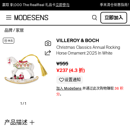
赢取 $1,000 The RealReal 礼品卡
立即参与
季末清仓钜惠指南！
立即加入
品牌
/
家居
About
VILLEROY & BOCH
The
Christmas Classics Annual Rocking
Brand:
Horse Ornament 2025 In White
Timeless
Design
¥555
Rooted
¥237
(
4.3
折)
In
European
设置通知
Culture.
加入 ModeSens
并通过此次购物赚取
36 积
Color/Finish:
分
。
Multicolor
Design
1 / 1
Details:
Introducing
产品描述
New
Limited