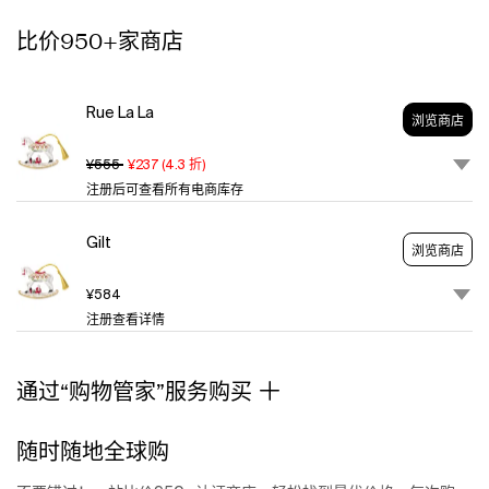
Edition
比价950+家商店
Christmas
Classics
Ornament
Collection.
Rue La La
浏览商店
Nostalgic
And
¥555
¥237
(
4.3
折)
Whimsical
注册后可查看所有电商库存
With
Genuine
Gilt
Gold
浏览商店
Accents
And
¥584
A
注册查看详情
Cheerful
Holiday
Color
通过“购物管家”服务购买
Scheme.
All
随时随地全球购
The
Ornaments