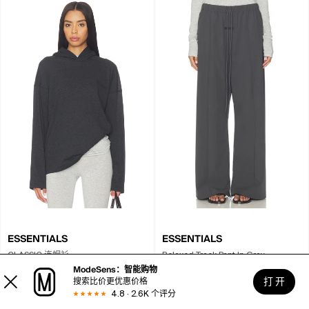
ESSENTIALS
ESSENTIALS
CLASSIC 连帽衫
Relaxed Track Pant In Gray
ModeSens：智能购物
¥271
(
5
折)
至
¥489
¥535
(
4.5
折)
至
¥693
打 开
搜索比价更优惠价格
4.8 · 2.6K 个评分
比价2家电商
比价2家电商