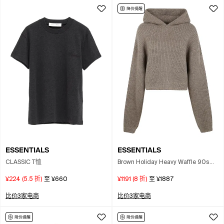
ESSENTIALS
ESSENTIALS
CLASSIC T恤
Brown Holiday Heavy Waffle 90s
Hoodie In Animal Print
¥224
(
5.5
折)
至
¥660
¥1191
(
8
折)
至
¥1887
比价3家电商
比价3家电商