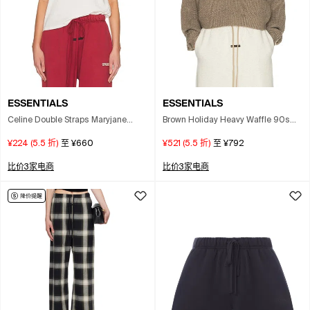
ESSENTIALS
ESSENTIALS
Celine Double Straps Maryjane
Brown Holiday Heavy Waffle 90s
Sling In White
Crewneck Sweater In Gray
¥224
(
5.5
折)
至
¥660
¥521
(
5.5
折)
至
¥792
比价3家电商
比价3家电商