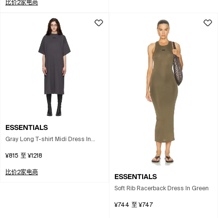
比价2家电商
ESSENTIALS
Gray Long T-shirt Midi Dress In
Brown
¥815
至
¥1218
比价2家电商
ESSENTIALS
Soft Rib Racerback Dress In Green
¥744
至
¥747