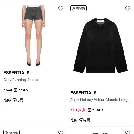
ESSENTIALS
Gray Running Shorts
¥744
至
¥846
ESSENTIALS
Black Holiday Velour Classic Long
比价3家电商
Sleeve T-shirt
¥711
(
6
折)
至
¥1949
比价2家电商