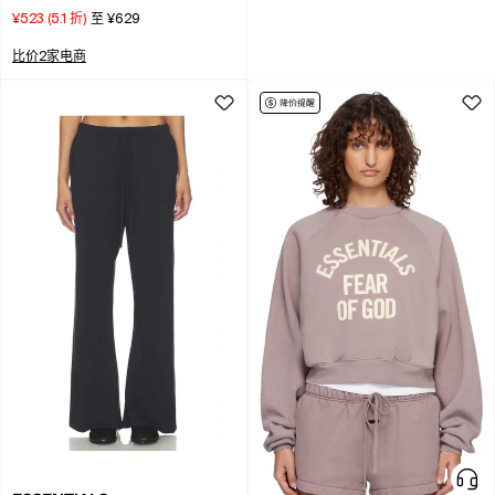
¥523
(
5.1
折)
至
¥629
比价2家电商