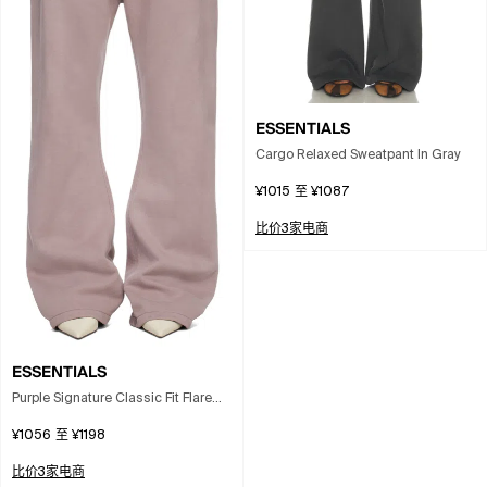
ESSENTIALS
Cargo Relaxed Sweatpant In Gray
¥1015
至
¥1087
比价3家电商
ESSENTIALS
Purple Signature Classic Fit Flare
Sweatpants In Brown
¥1056
至
¥1198
比价3家电商