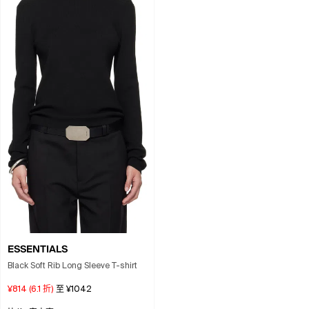
ESSENTIALS
Black Soft Rib Long Sleeve T-shirt
¥814
(
6.1
折)
至
¥1042