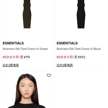
ESSENTIALS
ESSENTIALS
Womens Rib Tank Dress In Green
Womens Rib Tank Dress In Black
¥521
(
5.5
折)
至
¥713
¥521
(
5.5
折)
至
¥952
比价2家电商
比价2家电商