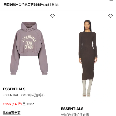
950+
668
来自
合作商店的
件商品
|
第1页
ESSENTIALS
ESSENTIAL LOGO印花连帽衫
¥856
(
7.4
折)
至
¥1185
ESSENTIALS
比价5家电商
长袖罗纹针织连衣裙