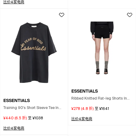
比价4家电商
ESSENTIALS
Ribbed Knitted Flat-leg Shorts In
ESSENTIALS
Black
Training 90's Short Sleeve Tee In
¥278
(
4.8
折)
至
¥1641
Gray
¥440
(
6.5
折)
至
¥1038
比价4家电商
比价4家电商