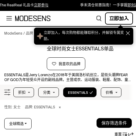
lReal 礼品卡
立即参与
季末清仓钜惠指南！一手掌握
即刻选购
立即加入
立即加入，每次购物都能赚取积分，并解锁专属奖
ModeSens
/
品牌
/
Essentials
励。
全球时尚女士ESSENTIALS单品
我喜欢的品牌
ESSENTIALS是Jerry Lorenzo在2018年于美国洛杉矶创立，是街头潮牌FEAR
OF GOD为年轻受众开设的副线品牌。主营成衣、运动服装、鞋履、配饰、童装
等品类商品。
ESSENTIALS在设计上绕开了街头服饰向来推崇的浮夸徽标，通过以简洁的徽标
折扣
分类
ESSENTIALS
价格
点缀T恤和卫衣等单品，整体设计偏向极简的美式街头风格，单品多以基础款、
Oversized版型、中性色系来呈现服饰的高级感，很适合日常休闲穿搭，产品价
格相比主线FEAR OF GOD也比较亲民。
性别: 女士
品牌: ESSENTIALS
×
保存筛选条件
全球精选
重置