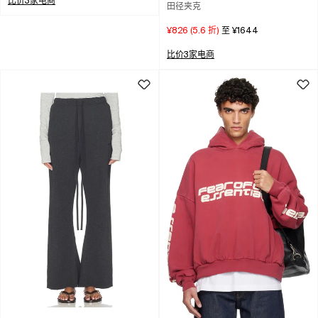
比价3家电商
田径夹克
¥826
(
5.6
折)
至
¥1644
比价3家电商