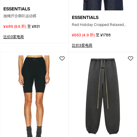
ESSENTIALS
ESSENTIALS
抽绳开合喇叭运动裤
Red Holiday Cropped Relaxed
¥489
(
9.6
折)
至
¥831
Hoodie In Multi
¥663
(
4.9
折)
至
¥1788
比价3家电商
比价3家电商