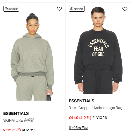
ESSENTIALS
Black Cropped Arched Logo Raglan
ESSENTIALS
Sweatshirt
¥449
(
4.2
折)
至
¥1056
SIGNATURE 连帽衫
比价3家电商
¥510
(
5
折)
至
¥1015