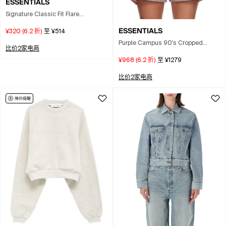
ESSENTIALS
Signature Classic Fit Flare
Sweatpant In Black
ESSENTIALS
¥320
(
6.2
折)
至
¥514
Purple Campus 90's Cropped
比价2家电商
Raglan Sweatshirt In Pink
¥968
(
6.2
折)
至
¥1279
比价2家电商