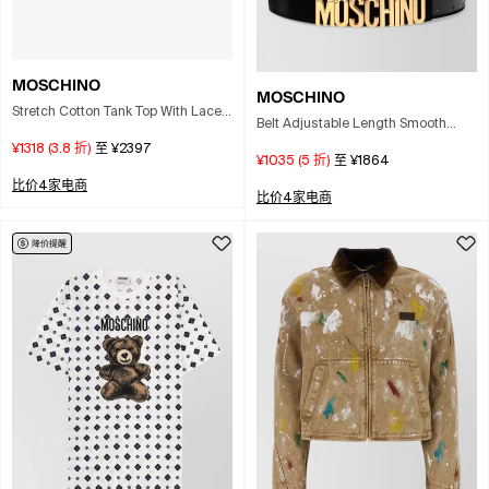
MOSCHINO
MOSCHINO
Stretch Cotton Tank Top With Laces
Belt Adjustable Length Smooth
In White
Finish Design In Black
¥1318
(
3.8
折)
至
¥2397
¥1035
(
5
折)
至
¥1864
比价4家电商
比价4家电商