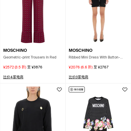
MOSCHINO
MOSCHINO
Geometric-print Trousers In Red
Ribbed Mini Dress With Button-
down Front In Black
¥2572
(
3.5
折)
至
¥3876
¥2076
(
6.6
折)
至
¥2767
比价4家电商
比价3家电商