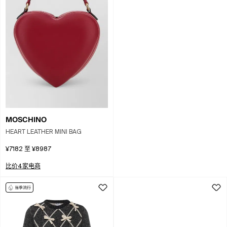
MOSCHINO
HEART LEATHER MINI BAG
¥7182
至
¥8987
比价4家电商