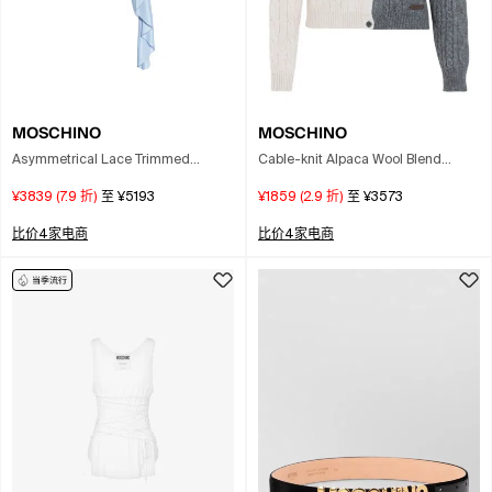
MOSCHINO
MOSCHINO
Asymmetrical Lace Trimmed
Cable-knit Alpaca Wool Blend
Draped Blouse In Blue
Long-sleeve Cardigan In Gray
¥3839
(
7.9
折)
至
¥5193
¥1859
(
2.9
折)
至
¥3573
比价4家电商
比价4家电商