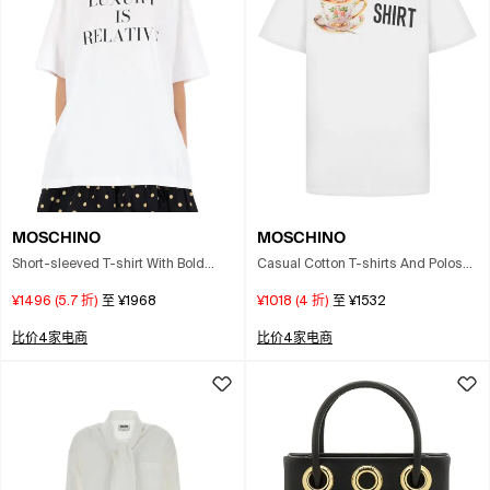
MOSCHINO
MOSCHINO
Short-sleeved T-shirt With Bold
Casual Cotton T-shirts And Polos
Print In White
With Appeal In White
¥1496
(
5.7
折)
至
¥1968
¥1018
(
4
折)
至
¥1532
比价4家电商
比价4家电商