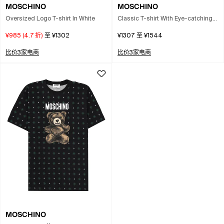
MOSCHINO
MOSCHINO
Oversized Logo T-shirt In White
Classic T-shirt With Eye-catching
Print In White
¥985
(
4.7
折)
至
¥1302
¥1307
至
¥1544
比价3家电商
比价3家电商
MOSCHINO