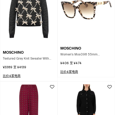
MOSCHINO
MOSCHINO
Women's Mos098 55mm
Textured Grey Knit Sweater With
Sunglasses In Brown
¥406
至
¥474
Decorative Bows In Black
¥3389
至
¥4139
比价4家电商
比价4家电商