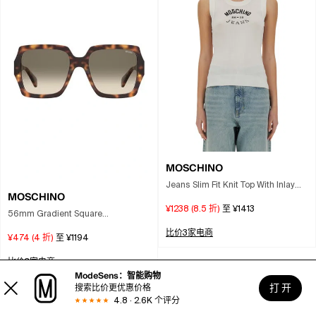
MOSCHINO
Jeans Slim Fit Knit Top With Inlay
MOSCHINO
Logo In Animal Print
¥1238
(
8.5
折)
至
¥1413
56mm Gradient Square
Sunglasses In Multi
比价3家电商
¥474
(
4
折)
至
¥1194
比价3家电商
ModeSens：智能购物
打 开
搜索比价更优惠价格
4.8 · 2.6K 个评分