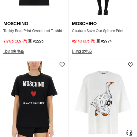
MOSCHINO
MOSCHINO
Teddy Bear Print Oversized T-shirt
Couture Save Our Sphere Print
In Black
Heavy Cotton Dress In White
¥1765
(
8.9
折)
至
¥2225
¥2143
(
3.5
折)
至
¥2974
比价3家电商
比价3家电商