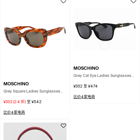
MOSCHINO
Grey Cat Eye Ladies Sunglasses
Mos149/f/s 0807/ir 55 In Black
MOSCHINO
¥332
至
¥474
Grey Square Ladies Sunglasses
比价4家电商
Mos132/s 02vm/ir 53 In Brown
¥332
(
2.4
折)
至
¥542
比价4家电商