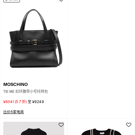
MOSCHINO
TIE ME 扣环腰带小号托特包
¥6341
(
5.7
折)
至
¥9249
比价5家电商