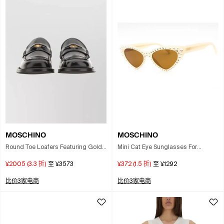
MOSCHINO
MOSCHINO
Round Toe Loafers Featuring Gold-
Mini Cat Eye Sunglasses For
tone Detail In Black
Women In Neutral
¥2005
(
3.3
折)
至
¥3573
¥372
(
1.5
折)
至
¥1292
比价3家电商
比价3家电商