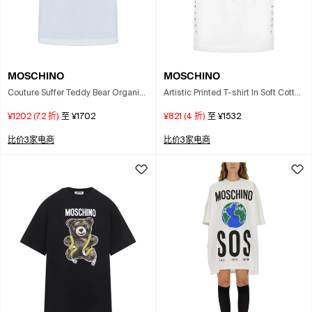
MOSCHINO
MOSCHINO
Couture Suffer Teddy Bear Organic
Artistic Printed T-shirt In Soft Cotton
Cotton T Shirt In Multi
In White
¥1202
(
7.2
折)
至
¥1702
¥821
(
4
折)
至
¥1532
比价3家电商
比价3家电商