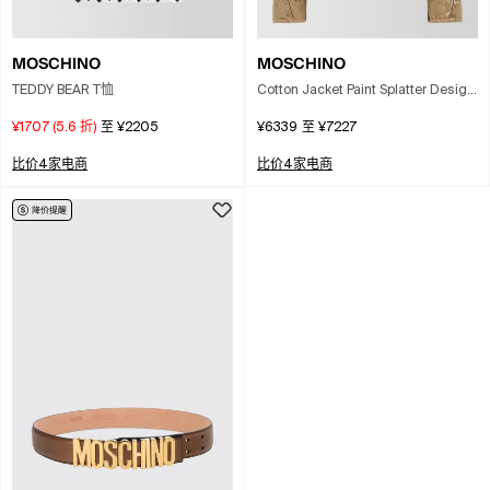
MOSCHINO
MOSCHINO
TEDDY BEAR T恤
Cotton Jacket Paint Splatter Design
Pockets Collar In Neutral
¥1707
(
5.6
折)
至
¥2205
¥6339
至
¥7227
比价4家电商
比价4家电商