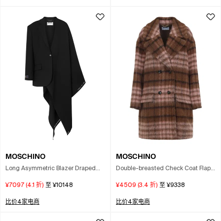
MOSCHINO
MOSCHINO
Long Asymmetric Blazer Draped
Double-breasted Check Coat Flap
Detail In Black
Pockets In Multi
¥7097
(
4.1
折)
至
¥10148
¥4509
(
3.4
折)
至
¥9338
比价4家电商
比价4家电商