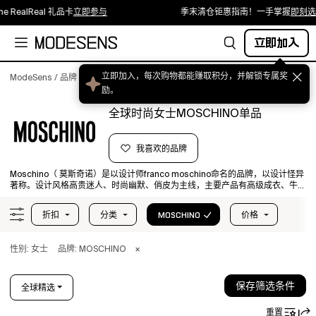
Real 礼品卡
立即参与
季末清仓钜惠指南！一手掌握
即刻选购
立即加入
立即加入，每次购物都能赚取积分，并解锁专属奖
ModeSens
/
品牌
/
Moschino（ 莫斯奇诺）
励。
全球时尚女士MOSCHINO单品
我喜欢的品牌
Moschino（ 莫斯奇诺）是以设计师franco moschino命名的品牌，以设计怪异
著称。设计风格高贵迷人、时尚幽默、俏皮为主线，主要产品有高级成衣、牛仔
装、晚宴装及服装配饰。Moschino（ 莫斯奇诺）没有被当下时尚趋势束缚，而
是致力创造属于它独有的时尚潮流，通过结合一个个极具特色的流行文化或元
折扣
分类
MOSCHINO
价格
素， 品牌运用它无限的创造力为我们呈现出许多贴近生活的设计。
性别: 女士
品牌: MOSCHINO
×
保存筛选条件
全球精选
重置