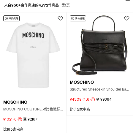
950+
4,772
来自
合作商店的
件商品
|
第1页
MOSCHINO
Structured Sheepskin Shoulder Bag
In Black Multi
¥4309
(
4.6
折)
至
¥9384
MOSCHINO
MOSCHINO COUTURE 对比色徽标
比价5家电商
落肩棉质T恤
¥1021
(
6
折)
至
¥2167
比价5家电商