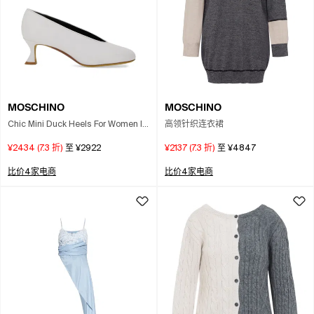
MOSCHINO
MOSCHINO
Chic Mini Duck Heels For Women In
高领针织连衣裙
White
¥2434
(
7.3
折)
至
¥2922
¥2137
(
7.3
折)
至
¥4847
比价4家电商
比价4家电商