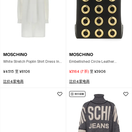
MOSCHINO
MOSCHINO
White Stretch Poplin Shirt Dress In
Embellished Circle Leather
Multi
Shoulder Bag In Black
¥4515
至
¥6106
¥3164
(
7
折)
至
¥3906
比价4家电商
比价4家电商