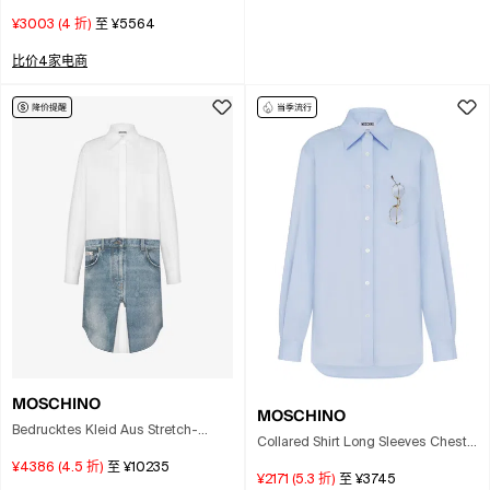
Cardigan In Brown
¥3003
(
4
折)
至
¥5564
比价4家电商
MOSCHINO
MOSCHINO
Bedrucktes Kleid Aus Stretch-
Collared Shirt Long Sleeves Chest
baumwollpopeline In White
Pocket Cuffs In Blue
¥4386
(
4.5
折)
至
¥10235
¥2171
(
5.3
折)
至
¥3745