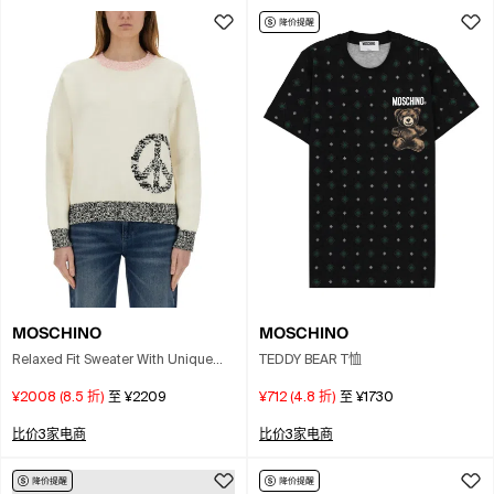
MOSCHINO
MOSCHINO
Relaxed Fit Sweater With Unique
TEDDY BEAR T恤
Inlay Pattern In White
¥2008
(
8.5
折)
至
¥2209
¥712
(
4.8
折)
至
¥1730
比价3家电商
比价3家电商