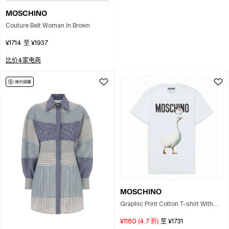
MOSCHINO
Couture Belt Woman In Brown
¥1714
至
¥1937
比价4家电商
MOSCHINO
Graphic Print Cotton T-shirt With
Goose Motif In White
¥1180
(
4.7
折)
至
¥1731