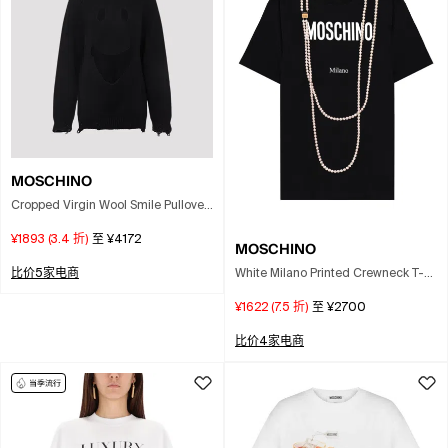
MOSCHINO
Cropped Virgin Wool Smile Pullover
For Women In Black
¥1893
(
3.4
折)
至
¥4172
MOSCHINO
White Milano Printed Crewneck T-
比价5家电商
shirt In Black
¥1622
(
7.5
折)
至
¥2700
比价4家电商