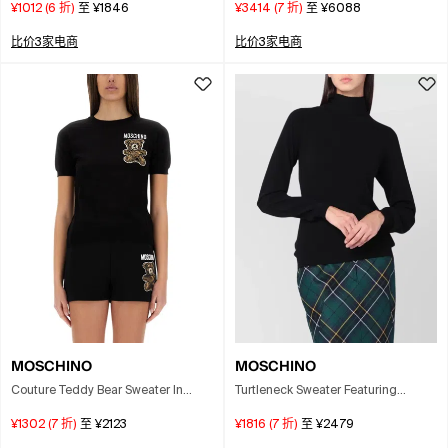
¥1012
(
6
折)
至
¥1846
¥3414
(
7
折)
至
¥6088
比价3家电商
比价3家电商
MOSCHINO
MOSCHINO
Couture Teddy Bear Sweater In
Turtleneck Sweater Featuring
Black
Crossed Back Tie In Black
¥1302
(
7
折)
至
¥2123
¥1816
(
7
折)
至
¥2479