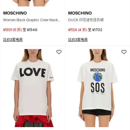
MOSCHINO
MOSCHINO
Women Black Graphic Crew Neck
DUCK 印花迷你连衣裙
T-shirt, Xs Luxury T-shirts For
¥1301
(
5
折)
至
¥1546
¥1124
(
4
折)
至
¥1702
Women Darveys
比价3家电商
比价3家电商