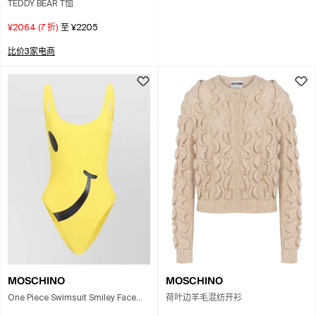
TEDDY BEAR T恤
¥2064
(
7
折)
至
¥2205
比价3家电商
MOSCHINO
MOSCHINO
One Piece Swimsuit Smiley Face
荷叶边羊毛混纺开衫
Print In Yellow